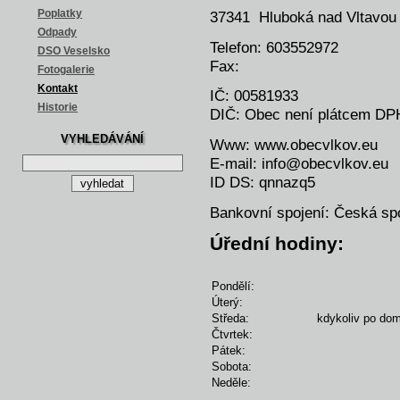
37341 Hluboká nad Vltavou
Poplatky
Odpady
Telefon: 603552972
DSO Veselsko
Fax:
Fotogalerie
Kontakt
IČ: 00581933
Historie
DIČ: Obec není plátcem DP
VYHLEDÁVÁNÍ
Www: www.obecvlkov.eu
E-mail: info@obecvlkov.eu
ID DS: qnnazq5
Bankovní spojení: Česká spo
Úřední hodiny:
Pondělí:
Úterý:
Středa:
kdykoliv po do
Čtvrtek:
Pátek:
Sobota:
Neděle: