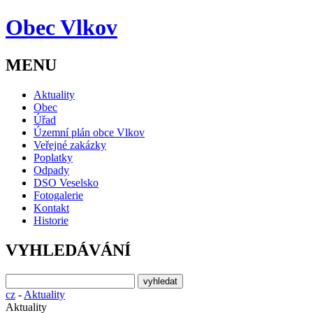
Obec Vlkov
MENU
Aktuality
Obec
Úřad
Územní plán obce Vlkov
Veřejné zakázky
Poplatky
Odpady
DSO Veselsko
Fotogalerie
Kontakt
Historie
VYHLEDÁVÁNÍ
cz
-
Aktuality
Aktuality