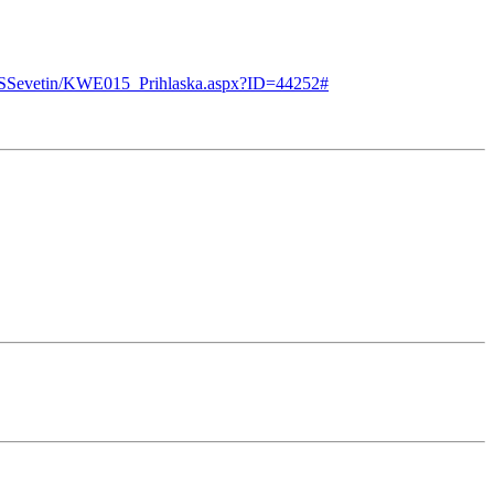
b/MSSevetin/KWE015_Prihlaska.aspx?ID=44252#