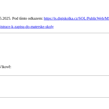
5.5.2025. Pod tímto odkazem:
https://is.digiskolka.cz/SOL/PublicWe
gistrace-k-zapisu-do-materske-skoly
Vlkově: