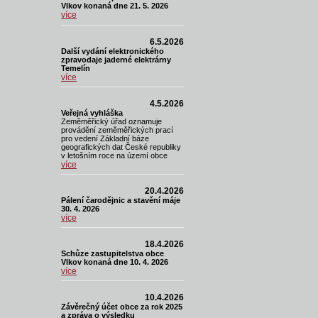
Vlkov konaná dne 21. 5. 2026
více
6.5.2026
Další vydání elektronického
zpravodaje jaderné elektrárny
Temelín
více
4.5.2026
Veřejná vyhláška
Zeměměřický úřad oznamuje
provádění zeměměřických prací
pro vedení Základní báze
geografických dat České republiky
v letošním roce na území obce
více
20.4.2026
Pálení čarodějnic a stavění máje
30. 4. 2026
více
18.4.2026
Schůze zastupitelstva obce
Vlkov konaná dne 10. 4. 2026
více
10.4.2026
Závěrečný účet obce za rok 2025
a zpráva o výsledku