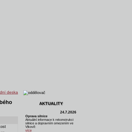
dní deska
obého
AKTUALITY
24.7.2026
Oprava silnice
Aktuální informace k rekonstrukci
silnice a dopravním omezením ve
kost
Vlkově:
více