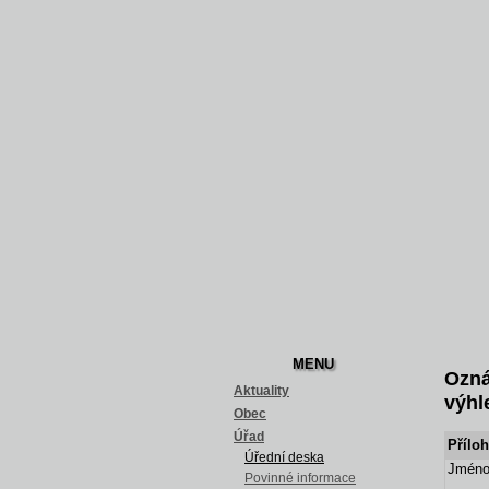
MENU
Ozná
Aktuality
výhl
Obec
Úřad
Příloh
Úřední deska
Jméno
Povinné informace