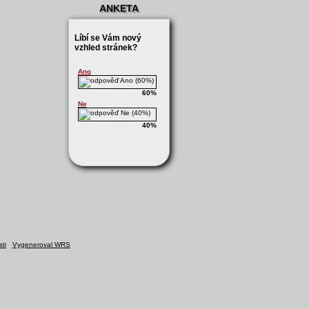
ANKETA
Líbí se Vám nový
vzhled stránek?
Ano
60%
Ne
40%
ti
Vygeneroval WRS