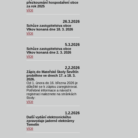
přezkoumání hospodaření obce
za rok 2025
více
26.3.2026
Schůze zastupitelstva obce
Vlkov konaná dne 18. 3. 2026
více
5.3.2026
Schůze zastupitelstva obce
Vlkov konaná dne 2. 3. 2026
více
2.2.2026
Zápis do Mateřské školy Ševětín
proběhne ve dnech 17. a 18. 3.
2026.
Od 1. února do 16. března 2026 je
důležité se k zápisu zaregistrovat.
Potřebné informace a návod k
registraci naleznete na stránkách
školy:
více
1.2.2026
Další vydání elektronického
zpravodaje jaderné elektrárny
Temelín
více