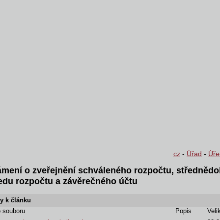
cz
-
Úřad
-
Úře
mení o zveřejnění schváleného rozpočtu, středněd
edu rozpočtu a závěrečného účtu
y k článku
 souboru
Popis
Veli