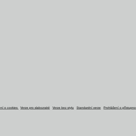
ení o cookies
Verze pro slabozraké
Verze bez stylu
Standardní verze
Prohlášení o přístupnos