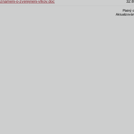
oznameni-o-zverejneni-vlkov.doc
32.8
Platný 
Aktualizován