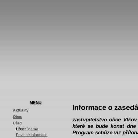
MENU
Informace o zasedá
Aktuality
Obec
zastupitelstvo obce Vlkov
Úřad
které se bude konat dne 
Úřední deska
Program schůze viz příloh
Povinné informace