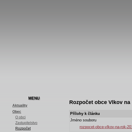
MENU
Rozpočet obce Vlkov na 
Aktuality
Obec
Přílohy k článku
O obci
Jméno souboru
Zastupitelstvo
rozpocet-obce-vlkov-na-rok-20
Rozpočet