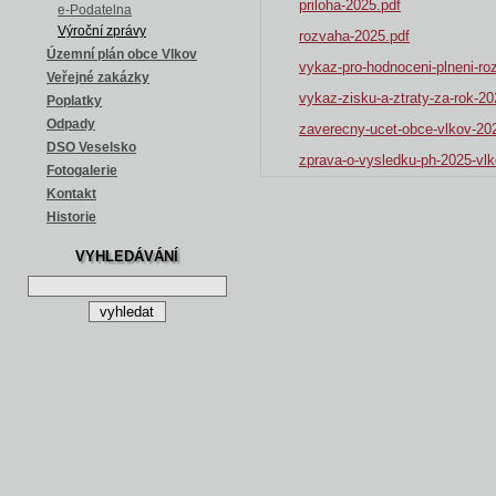
priloha-2025.pdf
e-Podatelna
Výroční zprávy
rozvaha-2025.pdf
Územní plán obce Vlkov
vykaz-pro-hodnoceni-plneni-ro
Veřejné zakázky
vykaz-zisku-a-ztraty-za-rok-20
Poplatky
Odpady
zaverecny-ucet-obce-vlkov-20
DSO Veselsko
zprava-o-vysledku-ph-2025-vlk
Fotogalerie
Kontakt
Historie
VYHLEDÁVÁNÍ