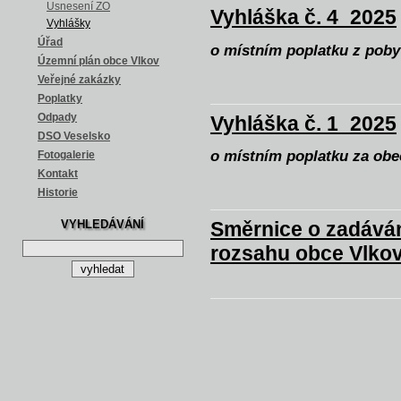
Usnesení ZO
Vyhláška č. 4_2025
Vyhlášky
Úřad
o místním poplatku z poby
Územní plán obce Vlkov
Veřejné zakázky
Poplatky
Vyhláška č. 1_2025
Odpady
DSO Veselsko
o místním poplatku za ob
Fotogalerie
Kontakt
Historie
Směrnice o zadává
VYHLEDÁVÁNÍ
rozsahu obce Vlko