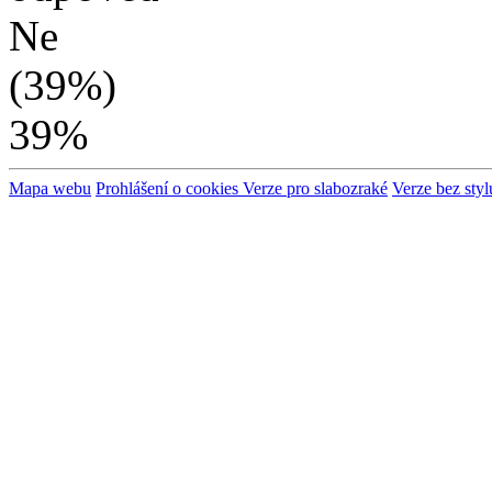
39%
Mapa webu
Prohlášení o cookies
Verze pro slabozraké
Verze bez styl