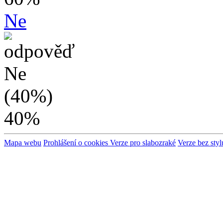
Ne
40%
Mapa webu
Prohlášení o cookies
Verze pro slabozraké
Verze bez styl